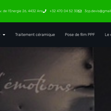
. de l'Energie 26, 4432 Ans
+32 470 04 52 30
3cp.devis@gmai
®
Traitement céramique
Pose de film PPF
Le