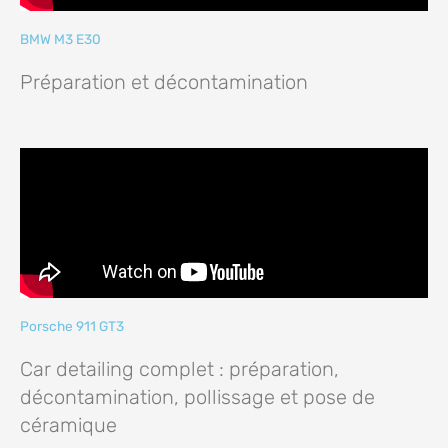
BMW M3 E30
Préparation et décontamination
Porsche 911 GT3
Car detailing complet : préparation,
décontamination, pollissage et pose de
céramique​