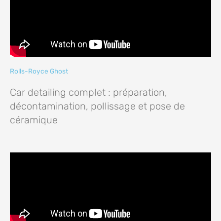
Rolls-Royce Ghost
Car detailing complet : préparation,
décontamination, pollissage et pose de
céramique​